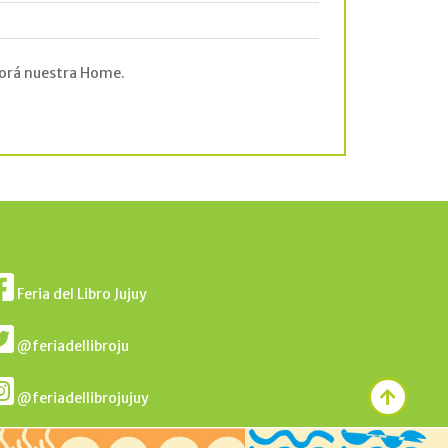
 explorá nuestra Home.
Feria del Libro Jujuy
@feriadellibroju
@feriadellibrojujuy