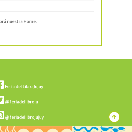
 explorá nuestra Home.
Feria del Libro Jujuy
@feriadellibroju
@feriadellibrojujuy