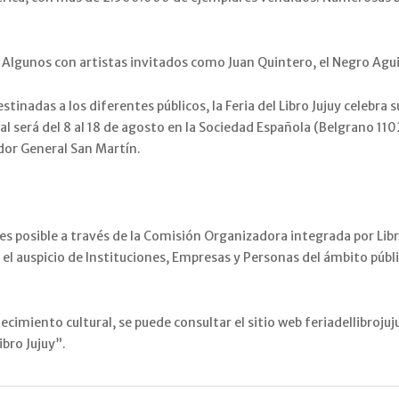
. Algunos con artistas invitados como Juan Quintero, el Negro Aguir
nadas a los diferentes públicos, la Feria del Libro Jujuy celebra su
tal será del 8 al 18 de agosto en la Sociedad Española (Belgrano 1102
dor General San Martín.
4, es posible a través de la Comisión Organizadora integrada por Lib
 el auspicio de Instituciones, Empresas y Personas del ámbito públi
miento cultural, se puede consultar el sitio web feriadellibrojujuy.
ibro Jujuy”.