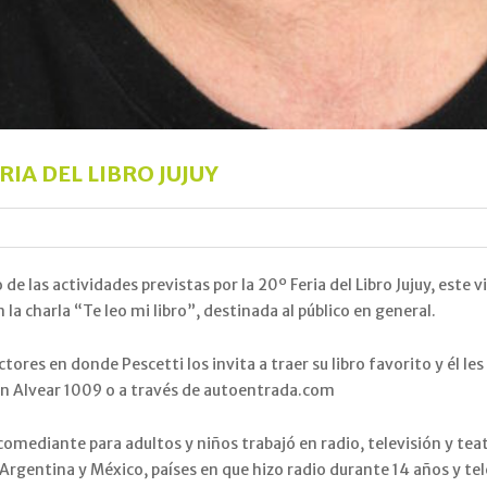
RIA DEL LIBRO JUJUY
de las actividades previstas por la 20º Feria del Libro Jujuy, este v
 la charla “Te leo mi libro”, destinada al público en general.
ctores en donde Pescetti los invita a traer su libro favorito y él 
s en Alvear 1009 o a través de autoentrada.com
comediante para adultos y niños trabajó en radio, televisión y te
 Argentina y México, países en que hizo radio durante 14 años y tel