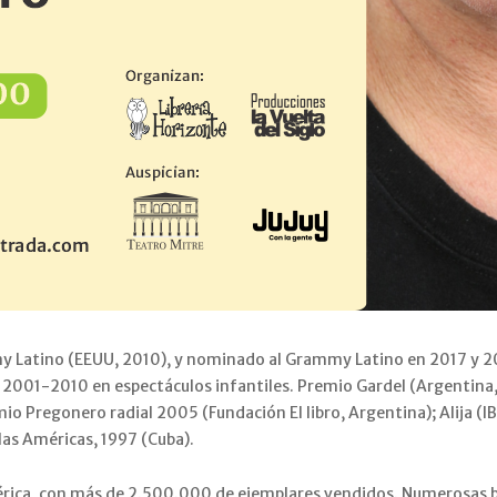
my Latino (EEUU, 2010), y nominado al Grammy Latino en 2017 y 2
2001-2010 en espectáculos infantiles. Premio Gardel (Argentina,
 Pregonero radial 2005 (Fundación El libro, Argentina); Alija (IBB
las Américas, 1997 (Cuba).
ica, con más de 2.500.000 de ejemplares vendidos. Numerosas bib