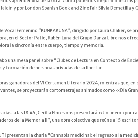
demos aprender una de la otra. Cómo podemos mejorar nuestras prop
Jaldín y por London Spanish Book and Zine Fair Silvia Demetilla y
amble Vocal Femenino “KUNKAKUNA”, dirigido por Laura Chaker, se p
ra, en el Sector Patio, Rubén Luna del Grupo Danza Libre nos ofre
ra la sincronía entre cuerpo, tiempo y memoria.
a cabo una mesa panel sobre “Clubes de Lectura en Contexto de Encie
ón y formación de personas privadas de su libertad.
 obras ganadoras del VI Certamen Literario 2024, mientras que, en e
 Cervantes, se proyectarán cortometrajes animados como «Día Gr
erarias: a las 18:45, Cecilia Flores nos presentará «Un poema por 
enderos de la Memoria II”, una obra colectiva que reúne a 15 escrito
ACuTI presentan la charla “Cannabis medicinal: el regreso a la medic