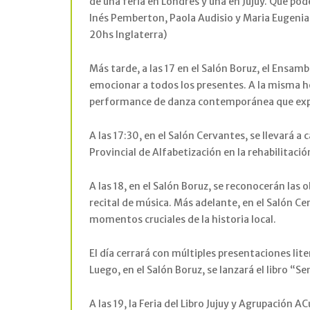
de una feria en Londres y una en Jujuy. Qué po
Inés Pemberton, Paola Audisio y Maria Eugenia 
20hs Inglaterra)
Más tarde, a las 17 en el Salón Boruz, el Ens
emocionar a todos los presentes. A la misma ho
performance de danza contemporánea que explo
A las 17:30, en el Salón Cervantes, se llevará 
Provincial de Alfabetización en la rehabilitaci
A las 18, en el Salón Boruz, se reconocerán las
recital de música. Más adelante, en el Salón
momentos cruciales de la historia local.
El día cerrará con múltiples presentaciones lit
Luego, en el Salón Boruz, se lanzará el libro “S
A las 19, la Feria del Libro Jujuy y Agrupación 