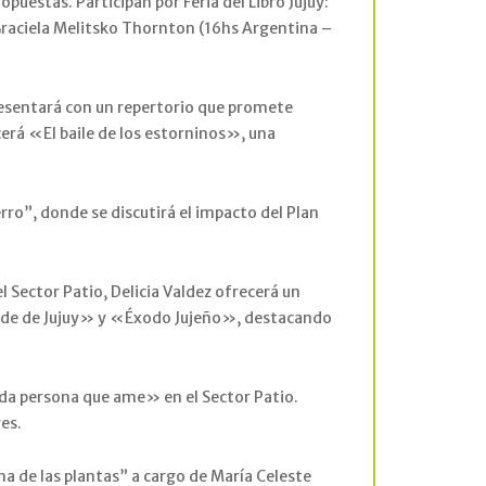
uestas. Participan por Feria del Libro Jujuy:
 Graciela Melitsko Thornton (16hs Argentina –
resentará con un repertorio que promete
cerá «El baile de los estorninos», una
rro”, donde se discutirá el impacto del Plan
l Sector Patio, Delicia Valdez ofrecerá un
ande de Jujuy» y «Éxodo Jujeño», destacando
cada persona que ame» en el Sector Patio.
res.
ina de las plantas” a cargo de María Celeste