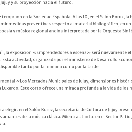
Jujuy y su proyección hacia el futuro.
 temprano en la Sociedad Española. A las 10, en el Salón Boruz, la h
umir medidas preventivas respecto al material bibliográfico, en u
 poesía y música regional andina interpretada por la Orquesta Sinf
a”, la exposición «Emprendedores a escena» será nuevamente el 
. Esta actividad, organizada por el ministerio de Desarrollo Econó
 disponible tanto por la mañana como por la tarde.
documental «Los Mercados Municipales de Jujuy, dimensiones históri
s Luxardo. Este corto ofrece una mirada profunda a la vida de los 
ra elegir: en el Salón Boruz, la secretaría de Cultura de Jujuy pre
 amantes de la música clásica. Mientras tanto, en el Sector Patio, l
via.