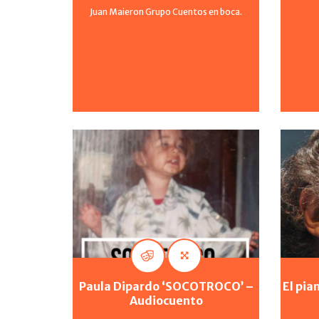
Juan Maieron Grupo Cuentos en boca.
Paula Dipardo ‘SOCOTROCO’ –
El pia
Audiocuento