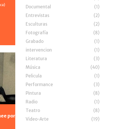
ca)
Documental
(1)
Entrevistas
(2)
Esculturas
(2)
Fotografía
(8)
Grabado
(1)
intervencion
(1)
Literatura
(3)
Música
(40)
Pelicula
(1)
Performance
(3)
Pintura
(8)
Radio
(1)
Teatro
(8)
hee por
Video-Arte
(19)