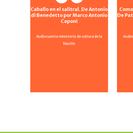
Caballo en el salitral. De Antonio
Como 
di Benedetto por Marco Antonio
De Pat
Caponi
Audiocuento ministerio de cultura de la
Audio
Nación