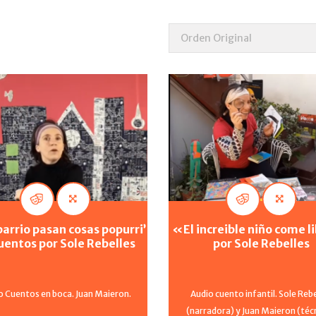
 barrio pasan cosas popurri’
«El increible niño come l
uentos por Sole Rebelles
por Sole Rebelles
 Cuentos en boca. Juan Maieron.
Audio cuento infantil. Sole Rebe
(narradora) y Juan Maieron (técn