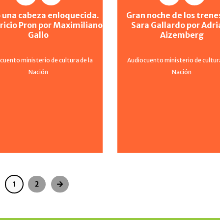
una cabeza enloquecida.
Gran noche de los trene
ricio Pron por Maximiliano
Sara Gallardo por Adr
Gallo
Aizemberg
cuento ministerio de cultura de la
Audiocuento ministerio de cultura
Nación
Nación
1
2