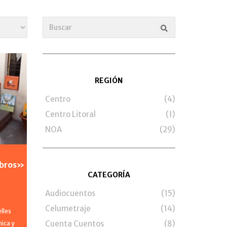
REGIÓN
Centro
(4)
Centro Litoral
(1)
NOA
(29)
ibros»
CATEGORÍA
Audiocuentos
(15)
Celumetraje
(14)
lles
Cuenta Cuentos
(8)
ica y