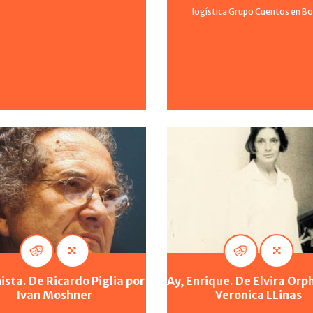
logística Grupo Cuentos en Bo
nista. De Ricardo Piglia por
Ay, Enrique. De Elvira Orp
Ivan Moshner
Veronica LLinas