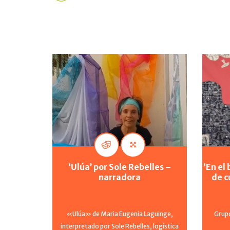
‘Ulúa’ por Sole Rebelles –
‘En el
narradora
de c
«Ulúa» de Maria Eugenia Laguinge,
Grupo
interpretado por Sole Rebelles, logistica