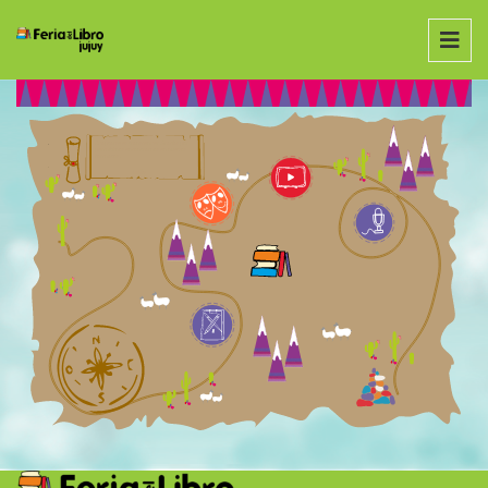
Adaptarse es transcender. Gracias por
permitirnos encontrarnos en nuevos
formatos.
Belén