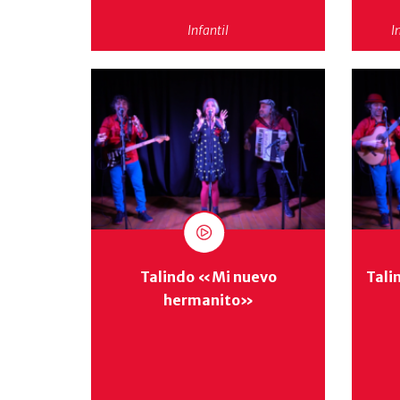
Infantil
I
Talindo «Mi nuevo
Tali
hermanito»