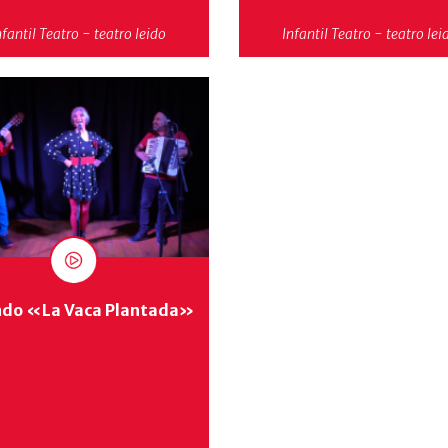
nfantil
Teatro - teatro leido
Infantil
Teatro - teatro lei
ndo «La Vaca Plantada»