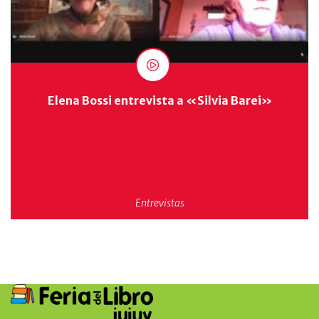
Elena Bossi entrevista a «Silvia Barei»
Entrevistas